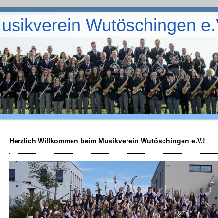
usikverein Wutöschingen e.
Herzlich Willkommen beim Musikverein Wutöschingen e.V.!