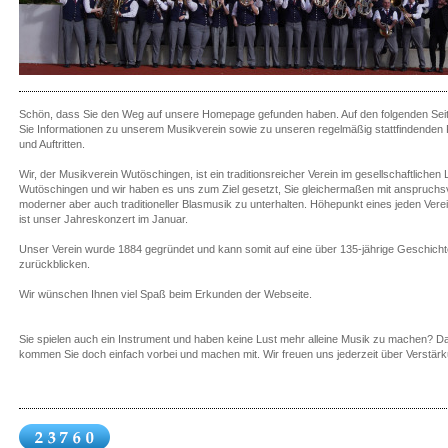
Schön, dass Sie den Weg auf unsere Homepage gefunden haben. Auf den folgenden Seit
Sie Informationen zu unserem Musikverein sowie zu unseren regelmäßig stattfindenden
und Auftritten.
Wir, der Musikverein Wutöschingen, ist ein traditionsreicher Verein im gesellschaftlichen
Wutöschingen und wir haben es uns zum Ziel gesetzt, Sie gleichermaßen mit anspruchsv
moderner aber auch traditioneller Blasmusik zu unterhalten. Höhepunkt eines jeden Vere
ist unser Jahreskonzert im Januar.
Unser Verein wurde 1884 gegründet und kann somit auf eine über 135-jährige Geschicht
zurückblicken.
Wir wünschen Ihnen viel Spaß beim Erkunden der Webseite.
Sie spielen auch ein Instrument und haben keine Lust mehr alleine Musik zu machen? D
kommen Sie doch einfach vorbei und machen mit. Wir freuen uns jederzeit über Verstärk