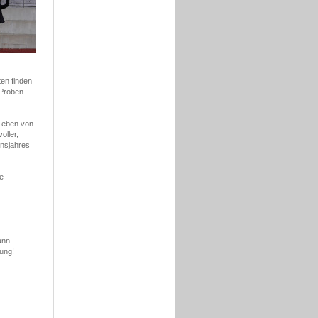
en finden
 Proben
 Leben von
oller,
insjahres
e
ann
ung!